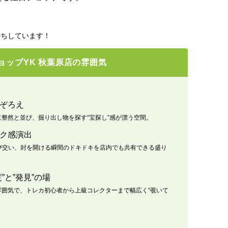
待ちしています！
ョップYK 秋葉原店の雰囲気
ぞろえ
整然と並び、掘り出し物を探す“宝探し”感が漂う空間。
ク感演出
び交い、封を開ける瞬間のドキドキを店内でも共有できる盛り
”と”発見”の場
雰囲気で、トレカ初心者から上級コレクターまで幅広く“覗いて