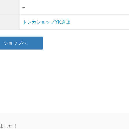
–
トレカショップYK通販
ショップへ
ア
ア
イ
イ
コ
コ
ン
ン
リ
リ
ン
ン
ク
ク
ました！