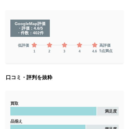
GoogleMap評価
・評価：4.6/5
・件数：402件
低評価
高評価
5点満点
1
2
3
4
4.6
口コミ・評判を抜粋
買取
満足度
品揃え
満足度