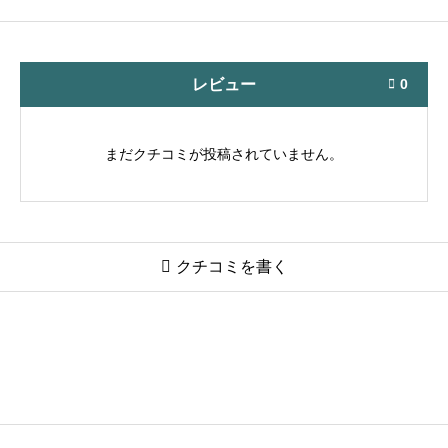
レビュー
0

まだクチコミが投稿されていません。

クチコミを書く
おたちゅう。秋葉原2号店 トレカ館
ニックネーム
必須