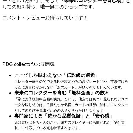
ードとの出会い」、そして
「未来のコレクターを育む場」
と
しての顔を持つ、唯一無二のショップです。
コメント・レビューお待ちしています！
PDG collector’sの雰囲気
ここでしか味わえない「伝説級の邂逅」
コレクター垂涎の的であるPSA鑑定済みの高グレード品や、市場ではめ
ったにお目にかかれない「あのカード」がひっそりと佇んでいます。
未来のコレクターを育む「無料企画」の数々
「常にお子様無料企画を実施」という、他店ではあまり見られないユニ
ークな取り組みは、子供たちが気軽にカードの世界に触れ、コレクター
としての喜びを見出すための大切なきっかけとなります
専門家による「確かな品質保証」と「安心感」
店頭買取はもちろんのこと、遠方のプレイヤーにも開かれた「宅配買
取」に対応している点も特筆すべきです。