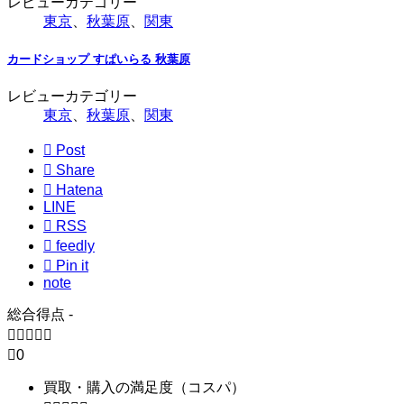
レビューカテゴリー
東京
、
秋葉原
、
関東
カードショップ すぱいらる 秋葉原
レビューカテゴリー
東京
、
秋葉原
、
関東

Post

Share

Hatena
LINE

RSS

feedly

Pin it
note
総合得点
-






0
買取・購入の満足度（コスパ）