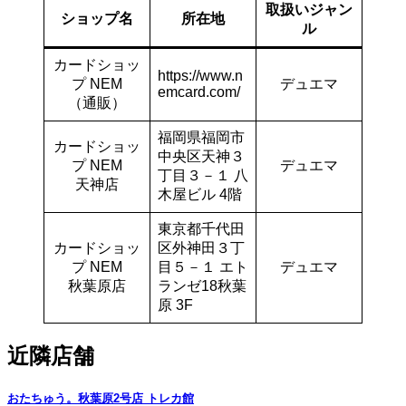
取扱いジャン
ショップ名
所在地
ル
カードショッ
https://www.n
プ NEM
デュエマ
emcard.com/
（通販）
福岡県福岡市
カードショッ
中央区天神３
プ NEM
デュエマ
丁目３－１ 八
天神店
木屋ビル 4階
東京都千代田
カードショッ
区外神田３丁
プ NEM
目５－１ エト
デュエマ
秋葉原店
ランゼ18秋葉
原 3F
近隣店舗
おたちゅう。秋葉原2号店 トレカ館