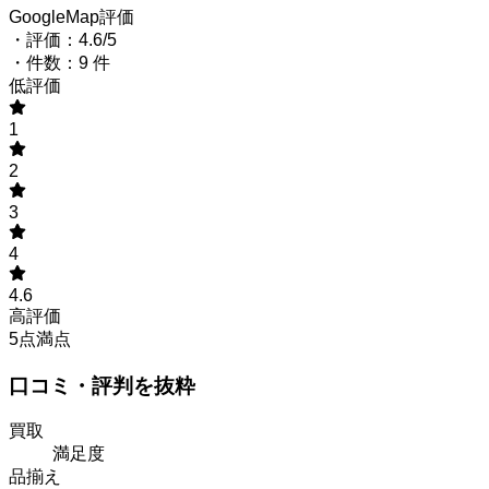
GoogleMap評価
・評価：4.6/5
・件数：9 件
低評価
1
2
3
4
4.6
高評価
5点満点
口コミ・評判を抜粋
買取
満足度
品揃え