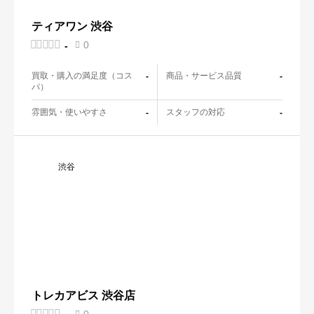
ティアワン 渋谷





0
-

買取・購入の満足度（コス
商品・サービス品質
-
-
パ）
雰囲気・使いやすさ
スタッフの対応
-
-
渋谷
トレカアビス 渋谷店





0
