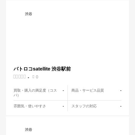
渋谷
バトロコsatellite 渋谷駅前





0
-

買取・購入の満足度（コス
商品・サービス品質
-
-
パ）
雰囲気・使いやすさ
スタッフの対応
-
-
渋谷