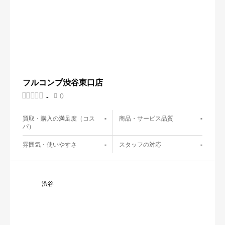
フルコンプ渋谷東口店





0
-

買取・購入の満足度（コス
商品・サービス品質
-
-
パ）
雰囲気・使いやすさ
スタッフの対応
-
-
渋谷