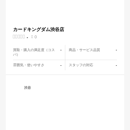
カードキングダム渋谷店





0
-

買取・購入の満足度（コス
商品・サービス品質
-
-
パ）
雰囲気・使いやすさ
スタッフの対応
-
-
渋谷