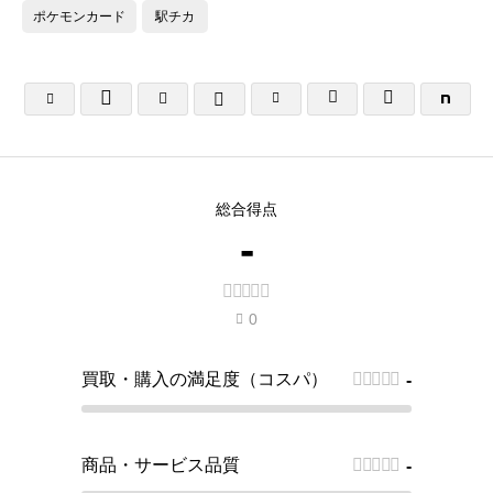
ポケモンカード
駅チカ






総合得点
-





0

買取・購入の満足度（コスパ）





-
商品・サービス品質





-