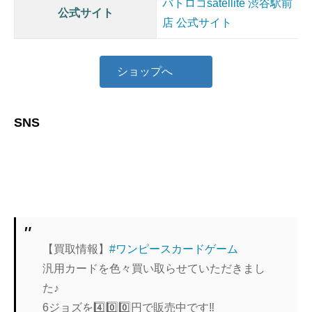
バトロコsatellite 渋谷駅前
公式サイト
店 公式サイト
ショップへ
SNS
ア
イ
コ
ン
リ
ン
ク
【買取情報】
#ワンピースカードゲーム
汎用カードを色々買い取らせていただきまし
た♪
6ジョズを4️⃣0️⃣0️⃣円で販売中です‼️