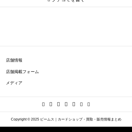
バトロコsatellite 渋谷駅前
ニックネーム
必須
店舗情報
店舗掲載フォーム
メディア
買取・購入の満足度（コスパ）
必須





星の数をお選びください
Copyright © 2025 ビームス｜カードショップ・買取・販売情報まとめ
商品・サービス品質
必須