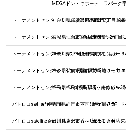
MEGAドン・キホーテ ラパーク宇都
トーナメントセンターバトロコ横浜駅東口
神奈川県横浜市西区高島2丁目19番12
遊戯王／デュエル
トーナメントセンターバトロコ仙台駅東口
宮城県仙台市宮城野区榴岡２丁目１−１
ポケモンカード
トーナメントセンターバトロコ小田原駅前
神奈川県小田原市栄町２丁目８−３７ 
ポケモンカード/デ
トーナメントセンターバトロコ弘前駅前
青森県弘前市駅前町9番地20ヒロロ2
プレイヤー向けTC
トーナメントセンターバトロコ福島駅前
福島県福島市栄町6-5 南條ビル3階
ポケモンカード・
バトロコsatllite静岡駅前
静岡県静岡市葵区紺屋町6-7 5F
ポケモンカードゲー
バトロコsatellite金沢香林坊
石川県金沢市香林坊2-1-1 香林坊東急
ポケモンカードゲー