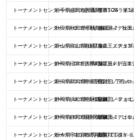
トーナメントセンターバトロコ盛岡駅前
岩手県盛岡市大通3丁目1-24 第3菱
標準TCGラインナ
トーナメントセンターバトロコ秋田駅前
秋田県秋田市千秋久保田4-2 秋田オー
遊戯王／デュエル
トーナメントセンターバトロコ富山駅前
富山県富山市桜町1-1-1 エスタ3F
遊戯王／デュエル
トーナメントセンターバトロコ沼津駅前
静岡県沼津市大手町3丁目4-1 沼津ラク
遊戯王／デュエル
トーナメントセンターバトロコ新潟万代
新潟県新潟市中央区万代１丁目４−８ Lov
遊戯王／デュエル・
トーナメントセンターバトロコ新浜松駅前
静岡県浜松市中区鍛冶町１−２ かじ町プ
遊戯王／デュエル・
トーナメントセンターバトロコ新静岡駅前
静岡県静岡市葵区伝馬町6-1 けやき
遊戯王／デュエル・
トーナメントセンターバトロコ東武宇都宮
栃木県宇都宮市馬場通り2丁目3－12
主要TCGタイトル