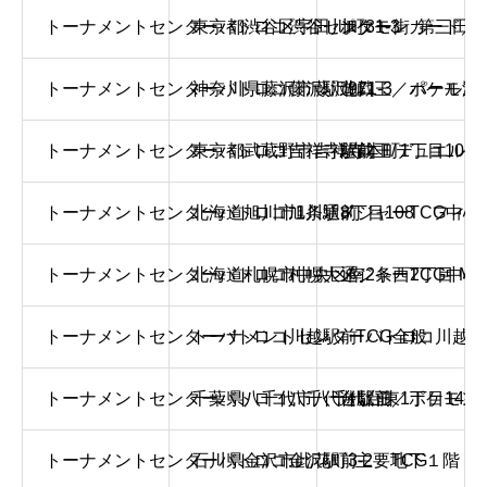
トーナメントセンターバトロコ渋谷センター街
東京都渋谷区宇田川町31-3 第三田中
ポケモンカード／
トーナメントセンターバトロコ藤沢駅北口
神奈川県藤沢市藤沢971-3 パール湘
遊戯王／ポケモン
トーナメントセンターバトロコ吉祥寺駅前
東京都武蔵野市吉祥寺本町1丁目10-1 吉
遊戯王/デュエル・
トーナメントセンターバトロコ旭川駅前
北海道旭川市1条通8丁目108 フィ
メジャーTCG中心
トーナメントセンターバトロコ札幌大通
北海道札幌市中央区南2条西2丁目 M
メジャーTCG中心
トーナメントセンターバトロコ川越駅前
トーナメントセンターバトロコ川越駅
TCG全般
トーナメントセンターバトロコ八千代台駅前
千葉県八千代市八千代台東1丁目14-1
遊戯王／ポケモン
トーナメントセンターバトロコ金沢駅前
石川県金沢市此花町3-2 地下１階
主要TCG