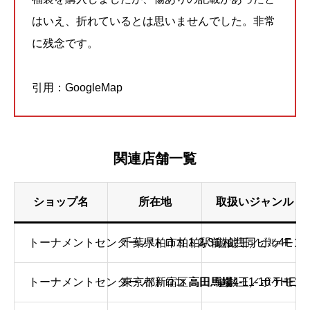
はいえ、折れているとは思いませんでした。非常
に残念です。
引用：GoogleMap
関連店舗一覧
ショップ名
所在地
取扱いジャンル
トーナメントセンター バトロコ 柏駅前
千葉県柏市柏1-2-31 柏共同ビル4F
遊戯王／ポケモン
トーナメントセンター バトロコ 高田馬場
東京都新宿区高田馬場4-11-10 THEOR
遊戯王／ポケモン