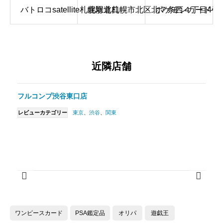
バトロコsatellite札幌駅北口
北海道札幌市北区北７条西４丁目4番地2
ポケモンカードゲー
近隣店舗
フルコンプ渋谷東口店
レビューカテゴリー
東京
、
渋谷
、
関東
ワンピースカード
PSA鑑定品
オリパ
遊戯王