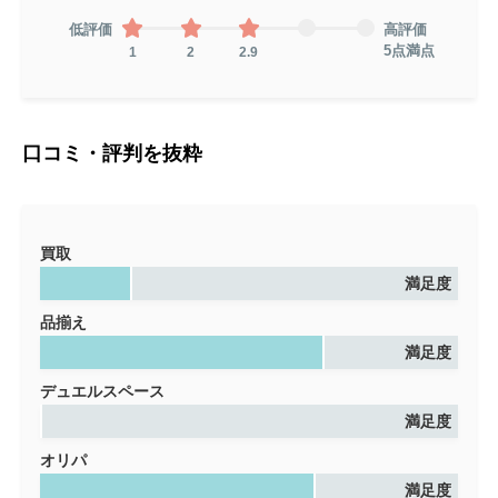
低評価
高評価
5点満点
1
2
2.9
口コミ・評判を抜粋
買取
満足度
品揃え
満足度
デュエルスペース
満足度
オリパ
満足度