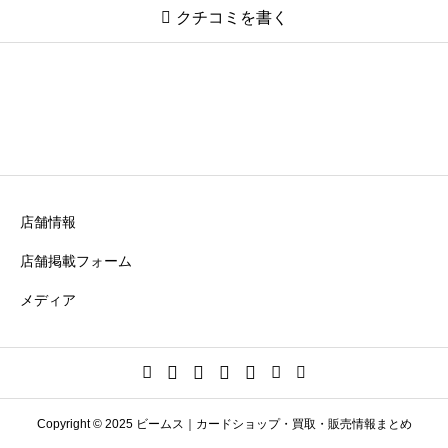

クチコミを書く
トレカ侍 池袋本店
ニックネーム
必須
店舗情報
店舗掲載フォーム
メディア
買取・購入の満足度（コスパ）
必須





星の数をお選びください
Copyright © 2025 ビームス｜カードショップ・買取・販売情報まとめ
商品・サービス品質
必須