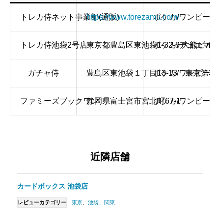
​トレカ侍ネット事業部(通販)
https://www.torezamu.com/
ポケカ/ワンピース
​トレカ侍池袋2号店
東京都豊島区東池袋1-32-5 大熊ビル2
ポケカ/デュエマ/
ガチャ侍
豊島区東池袋１丁目13-13 東京第3
ポケカ/ワンピース
ファミーズブックワン
静岡県富士宮市宮北町67-1
ポケカ/ワンピース
近隣店舗
カードボックス 池袋店
レビューカテゴリー
東京
、
池袋
、
関東