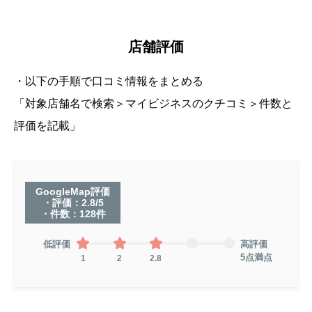
店舗評価
・以下の手順で口コミ情報をまとめる
「対象店舗名で検索＞マイビジネスのクチコミ＞件数と
評価を記載」
GoogleMap評価
・評価：2.8/5
・件数：128件
低評価
高評価
5点満点
1
2
2.8