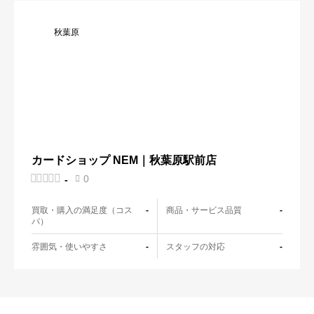
秋葉原
カードショップ NEM｜秋葉原駅前店





0
-

買取・購入の満足度（コス
商品・サービス品質
-
-
パ）
雰囲気・使いやすさ
スタッフの対応
-
-