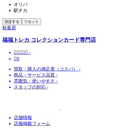
オリパ
駅チカ
決定する
リセット
秋葉原
福福トレカ コレクションカード専門店





-

0
買取・購入の満足度（コスパ）
-
商品・サービス品質
-
雰囲気・使いやすさ
-
スタッフの対応
-
店舗情報
店舗掲載フォーム