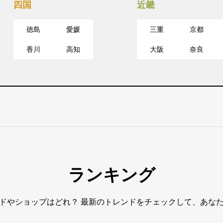
四国
近畿
徳島
愛媛
三重
京都
香川
高知
大阪
奈良
ランキング
ドやショップはどれ？ 最新のトレンドをチェックして、あな