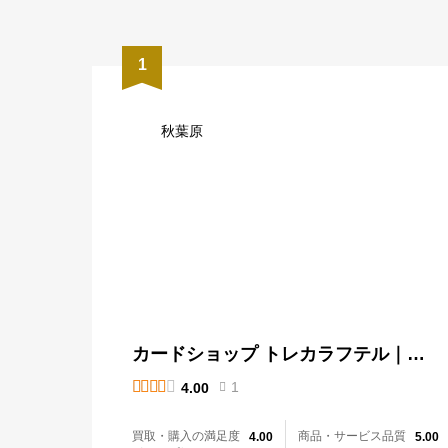
1
秋葉原
カードショップ トレカラフテル｜秋
葉原店





1
4.00

買取・購入の満足度
商品・サービス品質
4.00
5.00