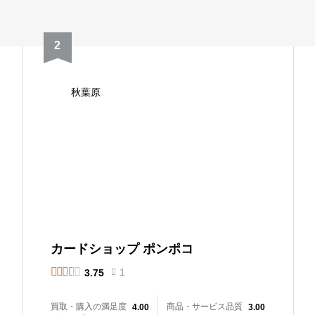
2
秋葉原
カードショップ ポンポコ





1
3.75

買取・購入の満足度
商品・サービス品質
4.00
3.00