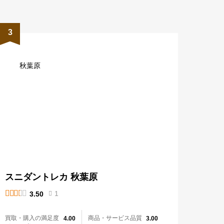
3
秋葉原
スニダントレカ 秋葉原





1
3.50

買取・購入の満足度
商品・サービス品質
4.00
3.00